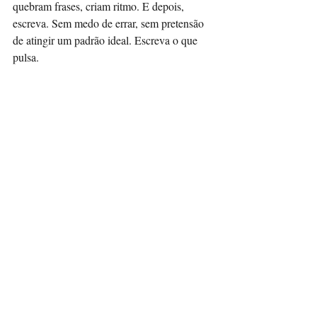
quebram frases, criam ritmo. E depois, 
escreva. Sem medo de errar, sem pretensão 
de atingir um padrão ideal. Escreva o que 
pulsa.
A prática constante, aliada à leitura atenta, 
vai moldando a voz poética de cada escritor.
Afinal: o poema é uma 
forma de existência
O poema é uma forma de dizer o indizível, 
de revelar o invisível e de tocar o que está 
além do imediato. Ao escrever ou ler um 
poema, nos conectamos com algo ancestral, 
essencial — uma necessidade profunda de 
comunicação afetiva, simbólica e estética.