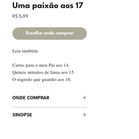
Uma paixão aos 17
Preço
R$ 5,99
Escolha onde comprar
Leia também:
Cartas para o meu Pai aos 14.
Quinze minutos de fama aos 15.
O segredo que guardei aos 16.
ONDE COMPRAR
Clique aqui e adquira seu e-book!
SINOPSE
Lauren, uma jovem carioca de 17
anos, carrega em sua personalidade