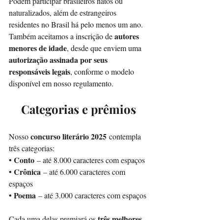
Podem participar brasileiros natos ou 
naturalizados, além de estrangeiros 
residentes no Brasil há pelo menos um ano. 
autores 
Também aceitamos a inscrição de 
menores de idade
, desde que enviem uma 
autorização assinada por seus 
responsáveis legais
, conforme o modelo 
disponível em nosso regulamento.
Categorias e prêmios
concurso literário 2025
Nosso 
 contempla 
três categorias:
Conto
• 
 – até 8.000 caracteres com espaços
Crônica
• 
 – até 6.000 caracteres com 
espaços
Poema
• 
 – até 3.000 caracteres com espaços
três melhores 
Cada uma delas premiará os 