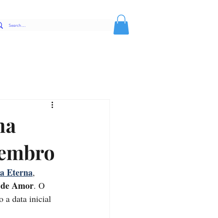
na
zembro
ra Eterna
, 
s de Amor
. O 
o a data inicial 