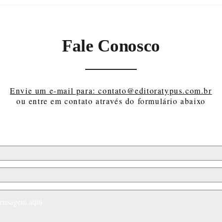
Prêmio Literário Primavera
Conh
Eterna: inscrições abertas
Prêm
para o novo concurso da
Vári
Editora Typus
Fale Conosco
Envie um e-mail para: contato@editoratypus.com.br
ou entre em contato através do formulário abaixo