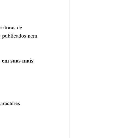
critoras de 
s publicados nem 
r em suas mais 
aracteres 