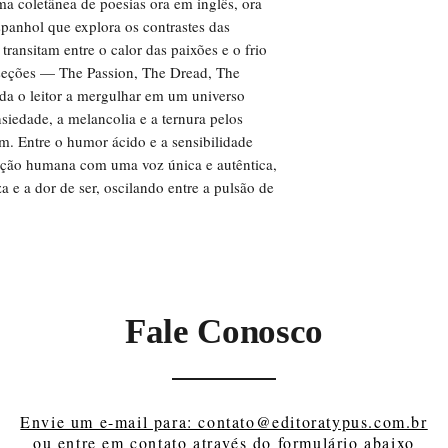
a coletânea de poesias ora em inglês, ora
panhol que explora os contrastes das
ansitam entre o calor das paixões e o frio
seções — The Passion, The Dread, The
da o leitor a mergulhar em um universo
nsiedade, a melancolia e a ternura pelos
m. Entre o humor ácido e a sensibilidade
ndição humana com uma voz única e autêntica,
a e a dor de ser, oscilando entre a pulsão de
Fale Conosco
Envie um e-mail para: contato@editoratypus.com.br
ou entre em contato através do formulário abaixo