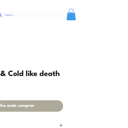
 & Cold like death
lha onde comprar