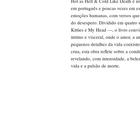
Hot as Hell & Cold Like Death é um
em português e poucas vezes em es
emoções humanas, com versos que tr
do desespero. Dividido em quatro 
Kitties e My Head —, o livro convi
íntimo e visceral, onde o amor, a a
pequenos detalhes da vida coexiste
crua, esta obra reflete sobre a co
revelando, com intensidade, a belez
vida e a pulsão de morte.